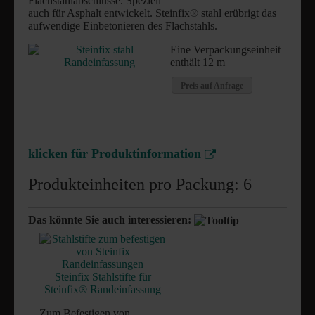
Flachstahlabschlüsse. Speziell
auch für Asphalt entwickelt. Steinfix® stahl erübrigt das
aufwendige Einbetonieren des Flachstahls.
FRISOL Plant forte Langzeitdünger
Eine Verpackungseinheit
arbofix Pflanzsicherung
enthält 12 m
GreenWell Gießrand
Preis auf Anfrage
klicken für Produktinformation
Produkteinheiten pro Packung: 6
Das könnte Sie auch interessieren:
Steinfix Stahlstifte für
Steinfix® Randeinfassung
Zum Befestigen von