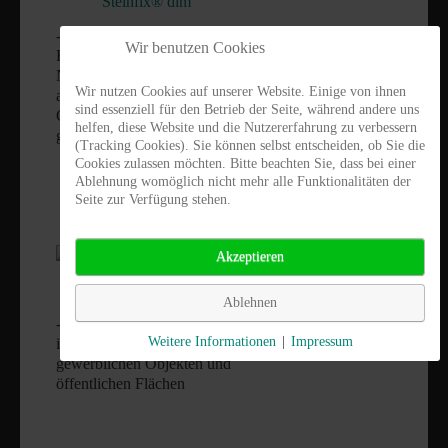
Steinfix® dim
- Randeinfassung für
Wir benutzen Cookies
Feinsteinzeugplatten und
Natursteinplatten - ist auch
Wir nutzen Cookies auf unserer Website. Einige von ihnen
als Abschluss von
sind essenziell für den Betrieb der Seite, während andere uns
Grossplattenbelägen
helfen, diese Website und die Nutzererfahrung zu verbessern
geeignet
(Tracking Cookies). Sie können selbst entscheiden, ob Sie die
Cookies zulassen möchten. Bitte beachten Sie, dass bei einer
Ablehnung womöglich nicht mehr alle Funktionalitäten der
Seite zur Verfügung stehen.
Akzeptieren
Steinfix® gerade
Ablehnen
- Gehwege und Terrassen -
Weitere Informationen
|
Impressum
im Hausgartenbereich - bei
gewerblichen Objekten und
öffentlichen Flächen