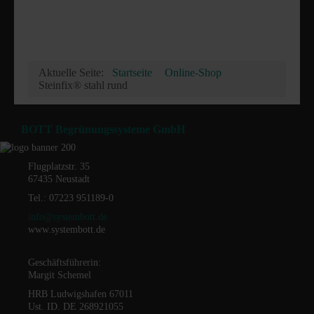
Aktuelle Seite:
Startseite
Online-Shop
Steinfix® stahl rund
BOTT Begrünungssysteme GmbH
Flugplatzstr. 35
67435 Neustadt
Tel.: 07223 951189-0
info@systembott.de
www.systembott.de
Geschäftsführerin:
Margit Schemel
HRB Ludwigshafen 67011
Ust. ID. DE 268921055