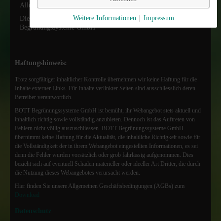
Alle Rechte vorbehalten.
Weitere Informationen
|
Impressum
Die Urheberrechte dieser Website liegen vollständig bei der BOTT
Begrünungssysteme GmbH
Haftungshinweis:
Trotz sorgfältiger inhaltlicher Kontrolle übernehmen wir keine Haftung für die
Inhalte externer Links. Für Inhalte verlinkter Seiten sind ausschliesslich deren
Betreiber verantwortlich.
BOTT Begrünungssysteme GmbH ist bemüht, ihr Webangebot stets aktuell und
inhaltlich richtig sowie vollständig anzubieten. Dennoch ist das Auftreten von
Fehlern nicht völlig auszuschliessen. BOTT Begrünungssysteme GmbH
übernimmt keine Haftung für die Aktualität, die inhaltliche Richtigkeit sowie für
die Vollständigkeit der in ihrem Webangebot eingestellten Informationen, es sei
denn die Fehler wurden vorsätzlich oder grob fahrlässig aufgenommen. Dies
bezieht sich auf eventuell Schäden materieller oder ideeller Art Dritter, die durch
die Nutzung dieses Webangebotes verursacht werden.
Hier finden Sie unsere Allgemeinen Geschäftsbedingungen (AGBs) zum
Download
Datenschutz