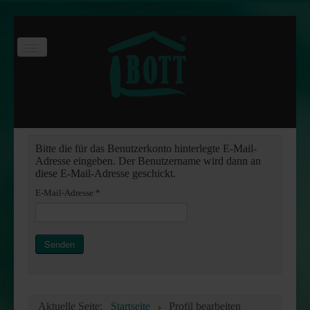
Toggle
Navigation
Start
Produktsortiment
Online-Shop
Bitte die für das Benutzerkonto hinterlegte E-Mail-
Adresse eingeben. Der Benutzername wird dann an
Downloads
diese E-Mail-Adresse geschickt.
E-Mail-Adresse
*
Rotgrand Substrate
Steinfix Randeinfassung
Senden
Disto Distanzprofil
Tree King Bewässerungssäcke
Aktuelle Seite:
Startseite
Profil bearbeiten
Arbo-Flex Stammschutzfarbe