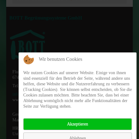
FRISOL Plant forte Langzeitdünger
BOTT Begrünungssysteme GmbH
arbofix Pflanzsicherung
GreenWell Gießrand
Wir benutzen Cookies
Flugplatzstr. 35
Wir nutzen Cookies auf unserer Website. Einige von ihnen
67435 Neustadt
sind essenziell für den Betrieb der Seite, während andere uns
helfen, diese Website und die Nutzererfahrung zu verbessern
Tel.: 07223 951189-0
(Tracking Cookies). Sie können selbst entscheiden, ob Sie die
info@systembott.de
Cookies zulassen möchten. Bitte beachten Sie, dass bei einer
www.systembott.de
Ablehnung womöglich nicht mehr alle Funktionalitäten der
Seite zur Verfügung stehen.
Geschäftsführerin:
Margit Schemel
Akzeptieren
HRB Ludwigshafen 67011
Ust. ID. DE 268921055
Ablehnen